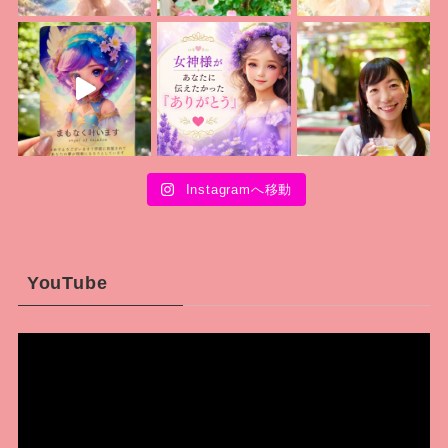
Instagramへ移動
YouTube
動
画
プ
レ
ー