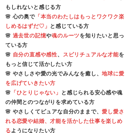
もしれないと感じる方
🌸 心の奥で
「本当のわたしはもっとワクワク楽
しめるはずだ♡」
と感じている方
🌸
過去世の記憶
や
魂のルーツ
を知りたいと思っ
ている方
🌸
自分の直感や感性
、
スピリチュアルな才能
を
もっと信じて活かしたい方
🌸 やさしさや愛の光でみんなを癒し、
地球に愛
を広げていきたい方
🌸
「ひとりじゃない」
と感じられる安心感や魂
の仲間とのつながりを求めている方
🌸 やさしくてピュアな自分のままで、
愛し愛さ
れる恋愛や結婚、才能を活かした仕事を楽しめ
る
ようになりたい方