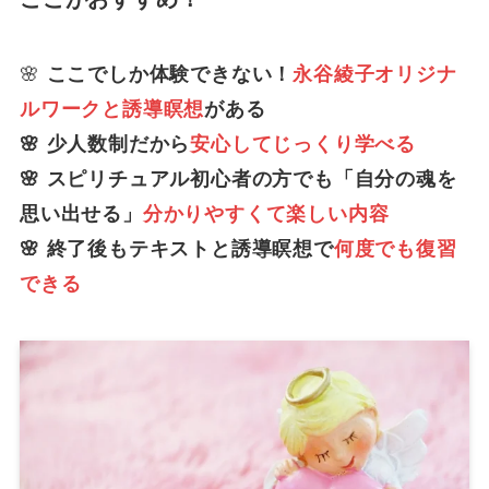
🌸
ここでしか体験できない！
永谷綾子オリジナ
ルワークと誘導瞑想
がある
🌸 少人数制だから
安心してじっくり学べる
🌸 スピリチュアル初心者の方でも「自分の魂を
思い出せる」
分かりやすくて楽しい内容
🌸 終了後もテキストと誘導瞑想で
何度でも復習
できる