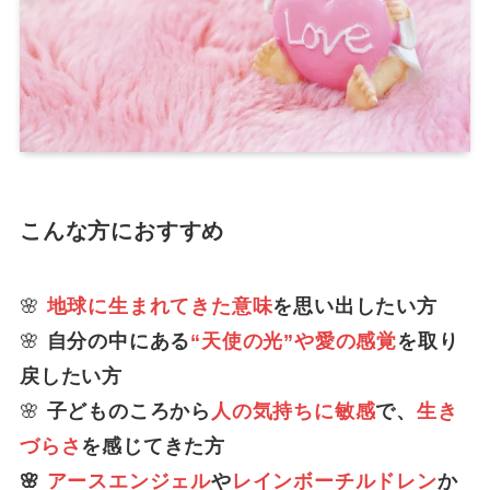
こんな方におすすめ
🌸
地球に生まれてきた意味
を思い出したい方
🌸
自分の中にある
“天使の光”や愛の感覚
を取り
戻したい方
🌸
子どものころから
人の気持ちに敏感
で、
生き
づらさ
を感じてきた方
🌸
アースエンジェル
や
レインボーチルドレン
か