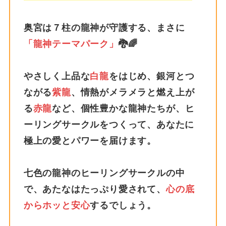
奥宮は７柱の龍神が守護する、まさに
「龍神テーマパーク」
🐉🌈
やさしく上品な
白龍
をはじめ、銀河とつ
ながる
紫龍
、情熱がメラメラと燃え上が
る
赤龍
など、個性豊かな龍神たちが、ヒ
ーリングサークルをつくって、あなたに
極上の愛とパワーを届けます。
七色の龍神のヒーリングサークルの中
で、あたなはたっぷり愛されて、
心の底
からホッと安心
するでしょう。