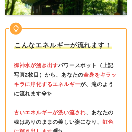
こんなエネルギーが流れます！
御神水が湧き出す
パワースポット（上記
写真2枚目）から、あなたの
全身をキラッ
キラに浄化するエネルギー
が、滝のよう
に流れます💎✨
古いエネルギーが洗い流され
、あなたの
魂はありのままの美しい姿になり、
虹色
に輝き出します
🌈✨