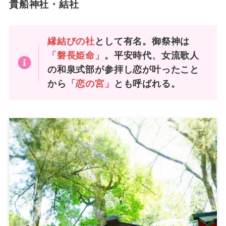
貴船神社・結社
縁結びの社
として有名。御祭神は
「磐長姫命」
。平安時代、女流歌人
の和泉式部が参拝し恋が叶ったこと
から
「恋の宮」
とも呼ばれる。