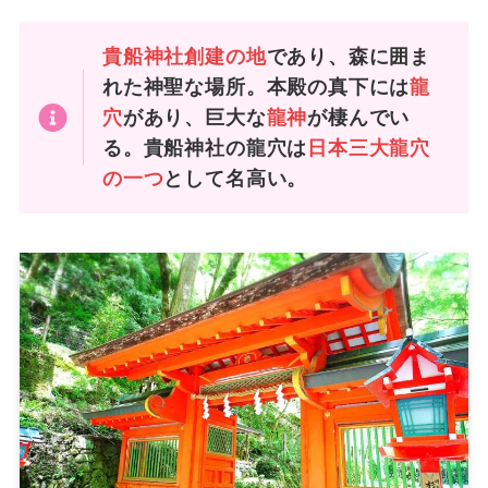
貴船神社創建の地
であり、森に囲ま
れた神聖な場所。本殿の真下には
龍
穴
があり、巨大な
龍神
が棲んでい
る。貴船神社の龍穴は
日本三大龍穴
の一つ
として名高い。