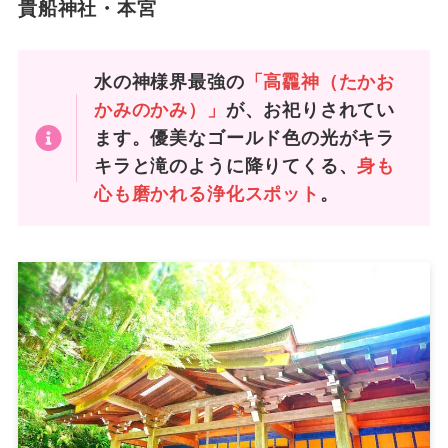
貴船神社・本宮
水の神様界最強の
「高龗神（たかお
かみのかみ）」
が、お祀りされてい
ます。優美なゴールド色の光がキラ
キラと滝のように降りてくる、
身も
心も磨かれる浄化スポット
。