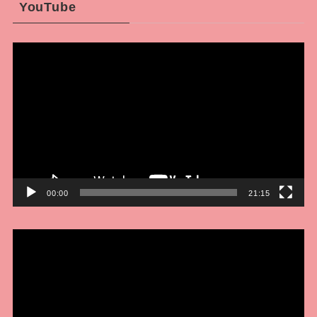
YouTube
動
画
プ
レ
ー
ヤ
ー
00:00
21:15
動
画
プ
レ
ー