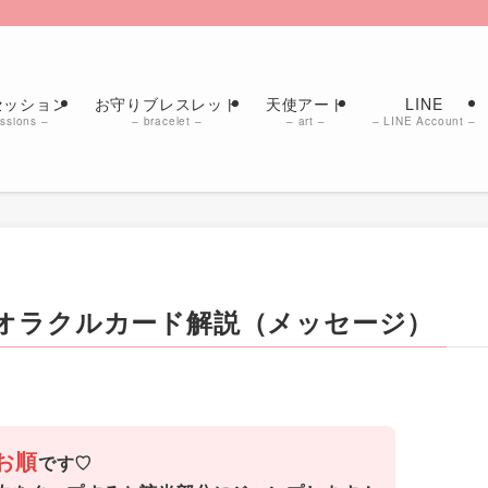
セッション
お守りブレスレット
天使アート
LINE
ssions –
– bracelet –
– art –
– LINE Account –
オラクルカード解説（メッセージ）
お順
です♡