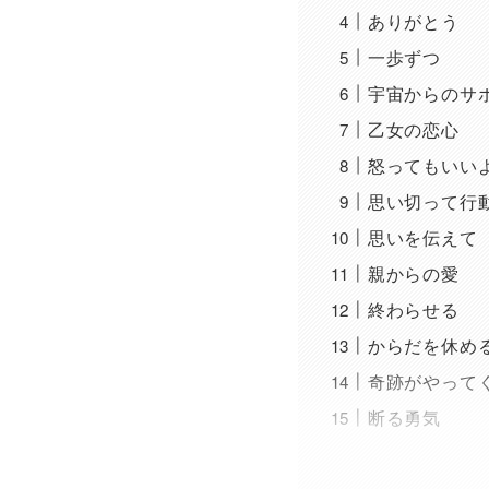
ありがとう
一歩ずつ
宇宙からのサ
乙女の恋心
怒ってもいい
思い切って行
思いを伝えて
親からの愛
終わらせる
からだを休め
奇跡がやって
断る勇気