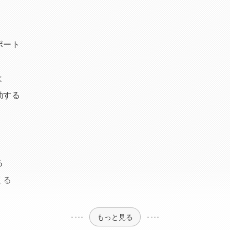
ポート
よ
動する
る
くる
もっと見る