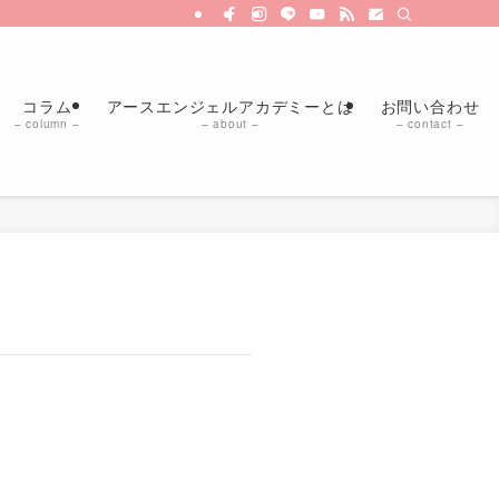
コラム
アースエンジェルアカデミーとは
お問い合わせ
– column –
– about –
– contact –