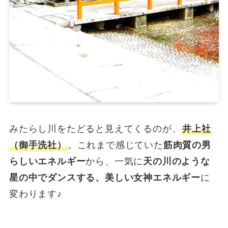
みたらし川をたどると見えてくるのが、
井上社
（御手洗社）
。これまで感じていた
筋肉質の男
らしいエネルギー
から、一気に
天の川のような
星の中でダンスする、美しい女神エネルギー
に
変わります♪